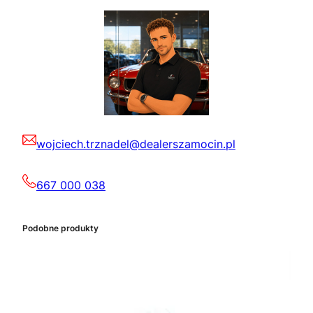
wojciech.trznadel@dealerszamocin.pl
667 000 038
Podobne produkty