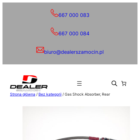
Przejdź
do
667 000 083
treści
667 000 084
biuro@dealerszamocin.pl
Strona główna
/
Bez kategorii
/ Gas Shock Absorber, Rear