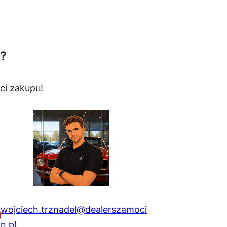
?
ci zakupu!
wojciech.trznadel@dealerszamoci
n.pl