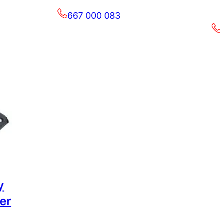
667 000 083
y
er