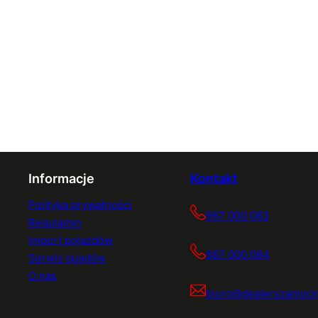
Informacje
Kontakt
Polityka prywatności
667 000 083
Regulamin
Import pojazdów
667 000 084
Serwis quadów
O nas
biuro@dealerszamocin