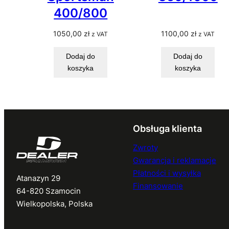
400/800
1050,00
zł
1100,00
zł
z VAT
z VAT
Dodaj do
Dodaj do
koszyka
koszyka
Obsługa klienta
Zwroty
Gwarancja i reklamacje
Płatności i wysyłka
Atanazyn 29
Finansowanie
64-820 Szamocin
Wielkopolska, Polska