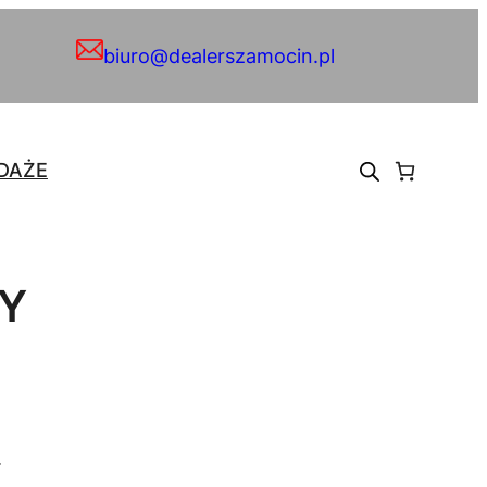
biuro@dealerszamocin.pl
DAŻE
SY
.