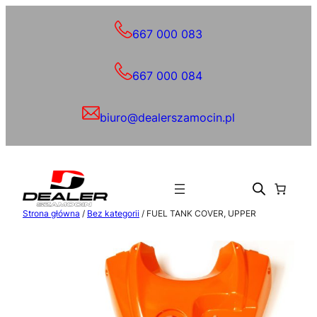
Przejdź
do
667 000 083
treści
667 000 084
biuro@dealerszamocin.pl
Strona główna
/
Bez kategorii
/ FUEL TANK COVER, UPPER