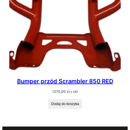
Bumper przód Scrambler 850 RED
1270,00
zł
z VAT
Dodaj do koszyka