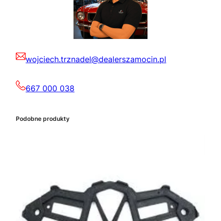
wojciech.trznadel@dealerszamocin.pl
667 000 038
Podobne produkty