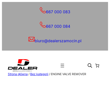
Przejdź
do
667 000 083
treści
667 000 084
biuro@dealerszamocin.pl
Strona główna
/
Bez kategorii
/ ENGINE VALVE REMOVER