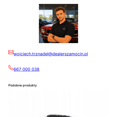
wojciech.trznadel@dealerszamocin.pl
667 000 038
Podobne produkty