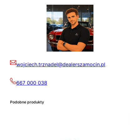
wojciech.trznadel@dealerszamocin.pl
667 000 038
Podobne produkty