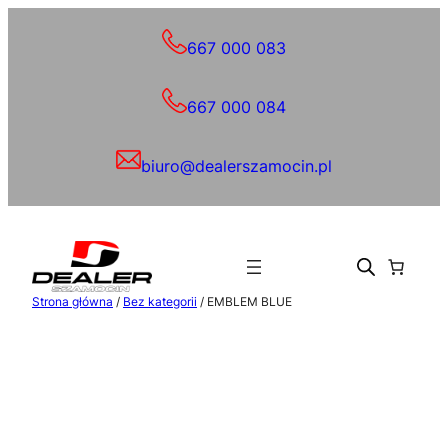
Przejdź
do
667 000 083
treści
667 000 084
biuro@dealerszamocin.pl
Strona główna
/
Bez kategorii
/ EMBLEM BLUE