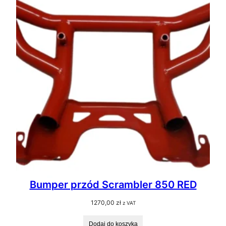
Bumper przód Scrambler 850 RED
1270,00
zł
z VAT
Dodaj do koszyka