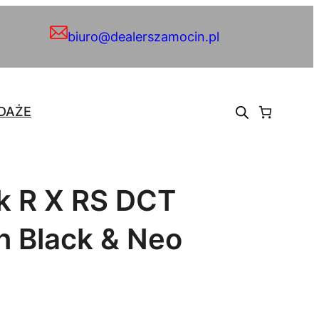
biuro@dealerszamocin.pl
DAŻE
k R X RS DCT
 Black & Neo