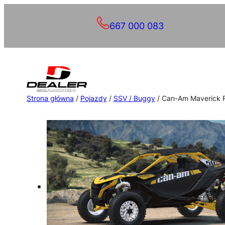
Przejdź
667 000 083
do
treści
Strona główna
/
Pojazdy
/
SSV / Buggy
/ Can-Am Maverick 