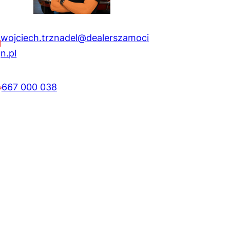
wojciech.trznadel@dealerszamoci
n.pl
667 000 038