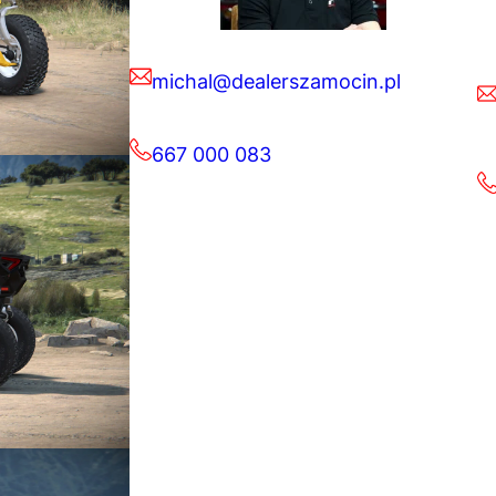
michal@dealerszamocin.pl
667 000 083