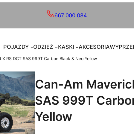
667 000 084
POJAZDY
ODZIEŻ
KASKI
AKCESORIA
WYPRZE
R X RS DCT SAS 999T Carbon Black & Neo Yellow
Can-Am Maveric
SAS 999T Carbon
Yellow