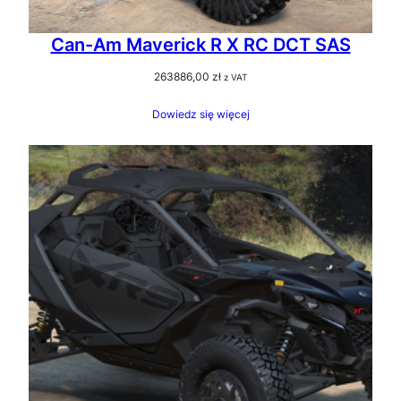
Can-Am Maverick R X RC DCT SAS
263886,00
zł
z VAT
Dowiedz się więcej