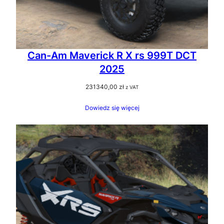
Can-Am Maverick R X rs 999T DCT
2025
231340,00
zł
z VAT
Dowiedz się więcej