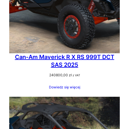
Can-Am Maverick R X RS 999T DCT
SAS 2025
240800,00
zł
z VAT
Dowiedz się więcej