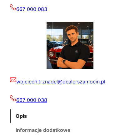
667 000 083
wojciech.trznadel@dealerszamocin.pl
667 000 038
Opis
Informacje dodatkowe