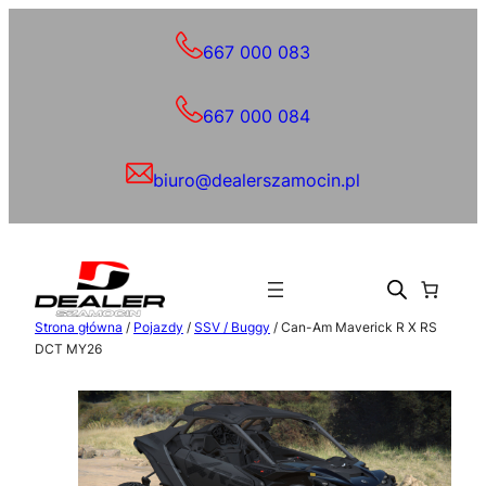
Przejdź
do
667 000 083
treści
667 000 084
biuro@dealerszamocin.pl
Strona główna
/
Pojazdy
/
SSV / Buggy
/ Can-Am Maverick R X RS
DCT MY26