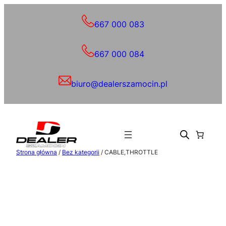
Przejdź
do
667 000 083
treści
667 000 084
biuro@dealerszamocin.pl
Strona główna
/
Bez kategorii
/ CABLE,THROTTLE