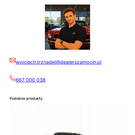
wojciech.trznadel@dealerszamocin.pl
667 000 038
Podobne produkty