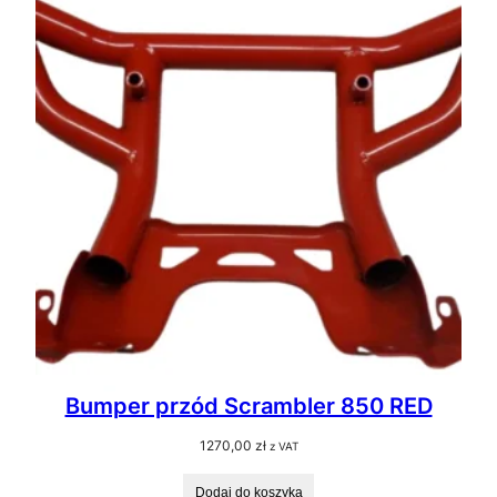
Bumper przód Scrambler 850 RED
1270,00
zł
z VAT
Dodaj do koszyka