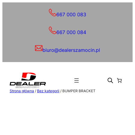
Przejdź
do
667 000 083
treści
667 000 084
biuro@dealerszamocin.pl
Strona główna
/
Bez kategorii
/ BUMPER BRACKET