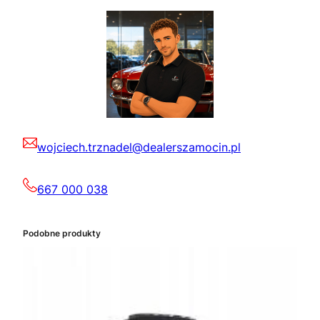
wojciech.trznadel@dealerszamocin.pl
667 000 038
Podobne produkty