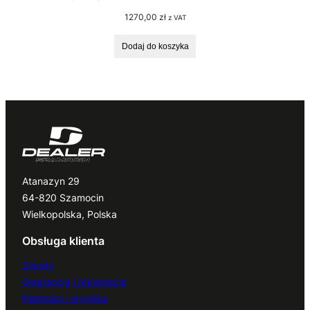
1270,00
zł
z VAT
Dodaj do koszyka
Atanazyn 29
64-820 Szamocin
Wielkopolska, Polska
Obsługa klienta
Zwroty
Gwarancja i reklamacje
Płatności i wysyłka