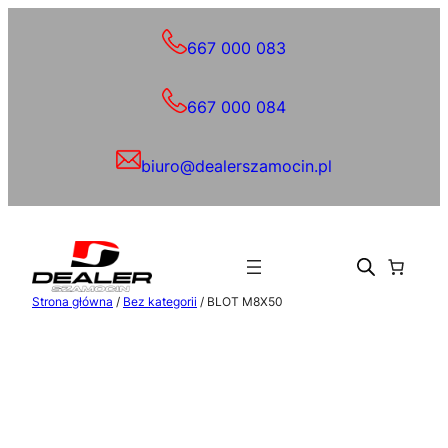
Przejdź
do
667 000 083
treści
667 000 084
biuro@dealerszamocin.pl
Strona główna
/
Bez kategorii
/ BLOT M8X50