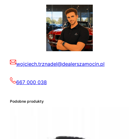
wojciech.trznadel@dealerszamocin.pl
667 000 038
Podobne produkty