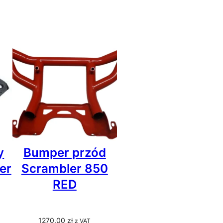
y
Bumper przód
er
Scrambler 850
RED
1270,00
zł
z VAT