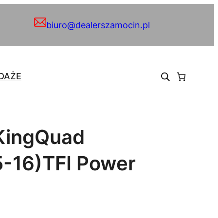
biuro@dealerszamocin.pl
DAŻE
KingQuad
-16)TFI Power