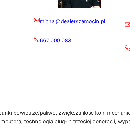
michal@dealerszamocin.pl
667 000 083
zanki powietrze/paliwo, zwiększa ilość koni mechan
putera, technologia plug-in trzeciej generacji, wyp