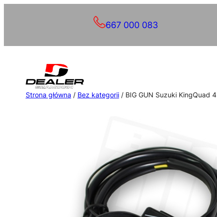
Przejdź
667 000 083
do
treści
Strona główna
/
Bez kategorii
/ BIG GUN Suzuki KingQuad 4