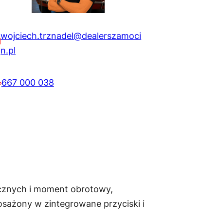
wojciech.trznadel@dealerszamoci
n.pl
667 000 038
icznych i moment obrotowy,
osażony w zintegrowane przyciski i