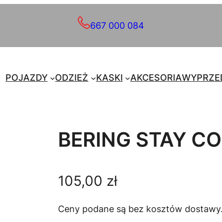
667 000 084
POJAZDY
ODZIEŻ
KASKI
AKCESORIA
WYPRZE
BERING STAY C
105,00
zł
Ceny podane są bez kosztów dostawy