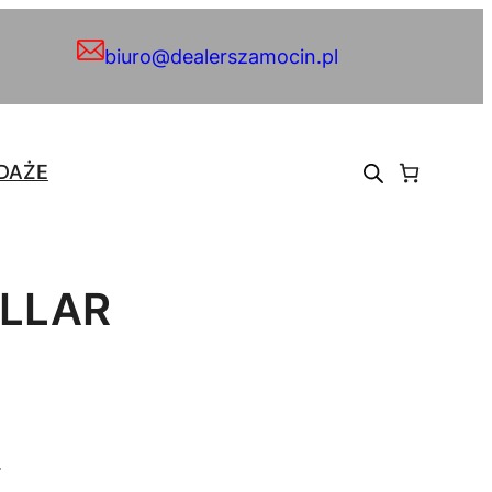
biuro@dealerszamocin.pl
DAŻE
OLLAR
.