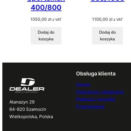
400/800
1050,00
zł
1100,00
zł
z VAT
z VAT
Dodaj do
Dodaj do
koszyka
koszyka
Obsługa klienta
Zwroty
Gwarancja i reklamacje
Płatności i wysyłka
Atanazyn 29
Finansowanie
64-820 Szamocin
Wielkopolska, Polska