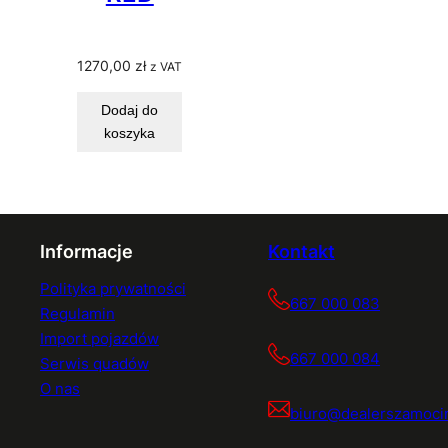
1270,00
zł
z VAT
Dodaj do
koszyka
Informacje
Kontakt
Polityka prywatności
667 000 083
Regulamin
Import pojazdów
667 000 084
Serwis quadów
O nas
biuro@dealerszamocin