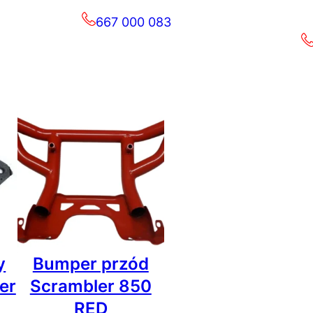
667 000 083
y
Bumper przód
er
Scrambler 850
RED