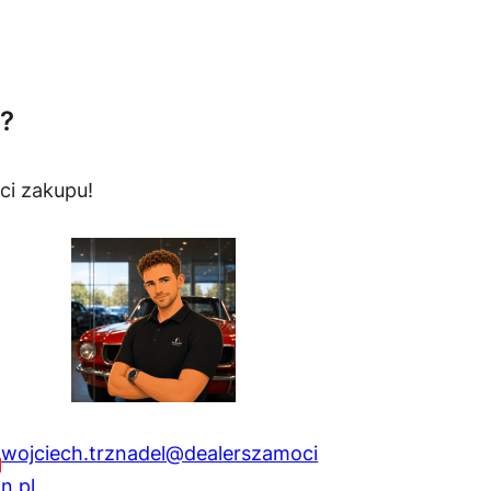
?
ci zakupu!
wojciech.trznadel@dealerszamoci
n.pl