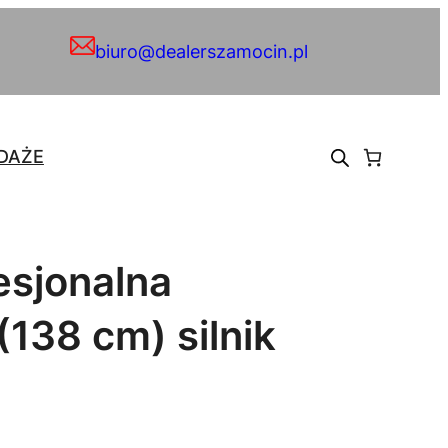
biuro@dealerszamocin.pl
DAŻE
sjonalna
(138 cm) silnik