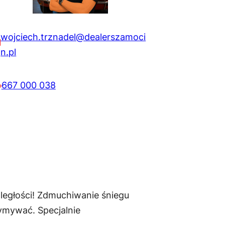
wojciech.trznadel@dealerszamoci
n.pl
667 000 038
ległości! Zdmuchiwanie śniegu
zymywać. Specjalnie