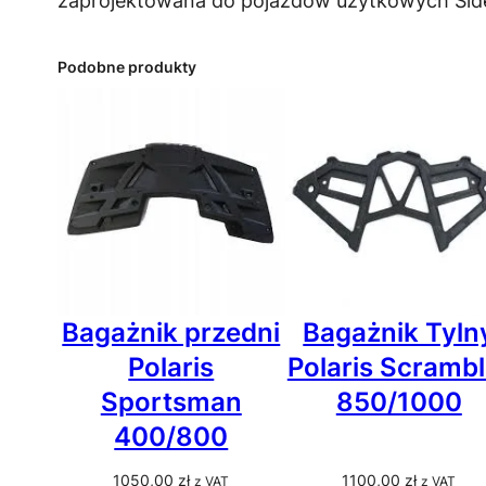
zaprojektowana do pojazdów użytkowych Side 
Podobne produkty
Bagażnik przedni
Bagażnik Tyln
Polaris
Polaris Scrambl
Sportsman
850/1000
400/800
1050,00
zł
1100,00
zł
z VAT
z VAT