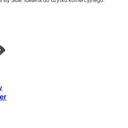
By Side. Idealna do użytku komercyjnego.
y
er