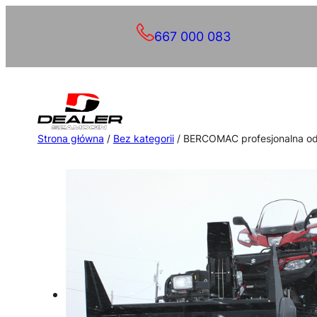
Przejdź
667 000 083
do
treści
Strona główna
/
Bez kategorii
/ BERCOMAC profesjonalna odś