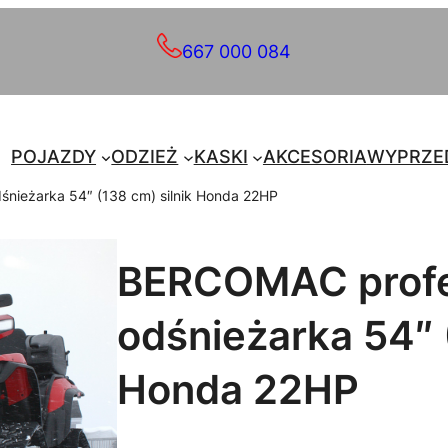
667 000 084
POJAZDY
ODZIEŻ
KASKI
AKCESORIA
WYPRZE
nieżarka 54″ (138 cm) silnik Honda 22HP
BERCOMAC profe
odśnieżarka 54″ 
Honda 22HP