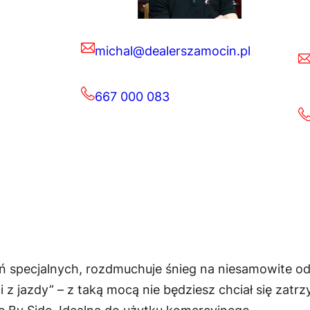
michal@dealerszamocin.pl
667 000 083
ń specjalnych, rozdmuchuje śnieg na niesamowite od
z jazdy” – z taką mocą nie będziesz chciał się zatr