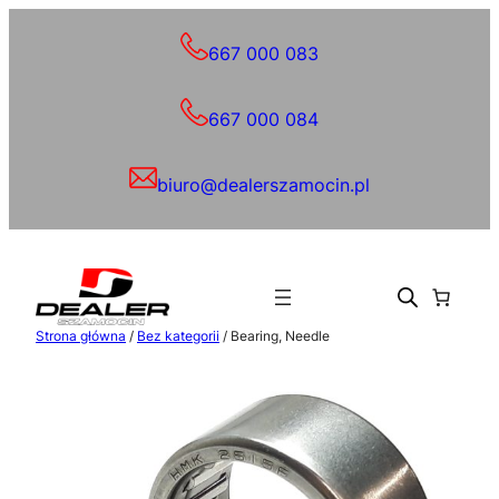
Przejdź
do
667 000 083
treści
667 000 084
biuro@dealerszamocin.pl
Strona główna
/
Bez kategorii
/ Bearing, Needle