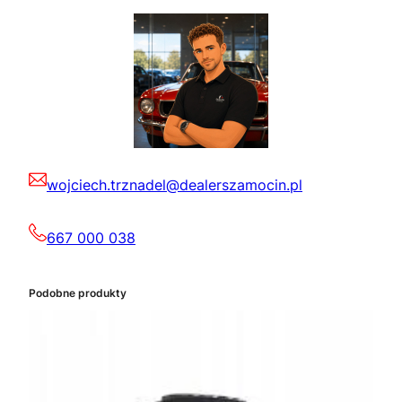
wojciech.trznadel@dealerszamocin.pl
667 000 038
Podobne produkty