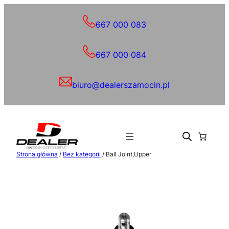
Przejdź
do
667 000 083
treści
667 000 084
biuro@dealerszamocin.pl
Strona główna
/
Bez kategorii
/ Ball Joint,Upper