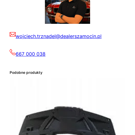
wojciech.trznadel@dealerszamocin.pl
667 000 038
Podobne produkty