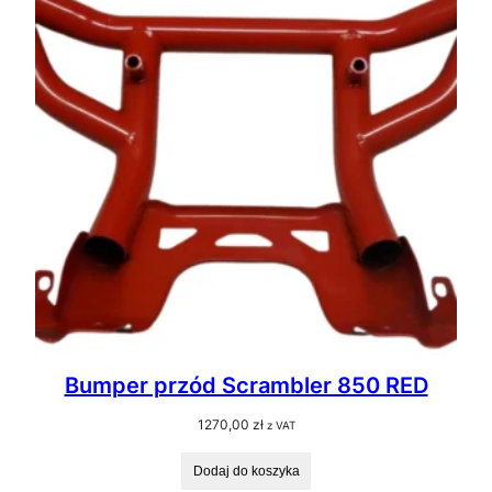
Bumper przód Scrambler 850 RED
1270,00
zł
z VAT
Dodaj do koszyka