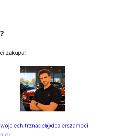
?
ci zakupu!
wojciech.trznadel@dealerszamoci
n.pl