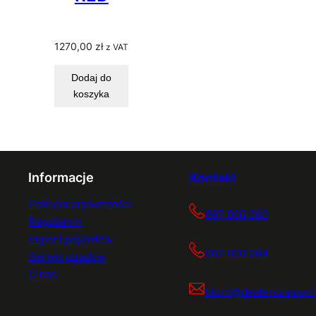
1270,00
zł
z VAT
Dodaj do
koszyka
Informacje
Kontakt
Polityka prywatności
667 000 083
Regulamin
Import pojazdów
667 000 084
Serwis quadów
O nas
biuro@dealerszamocin