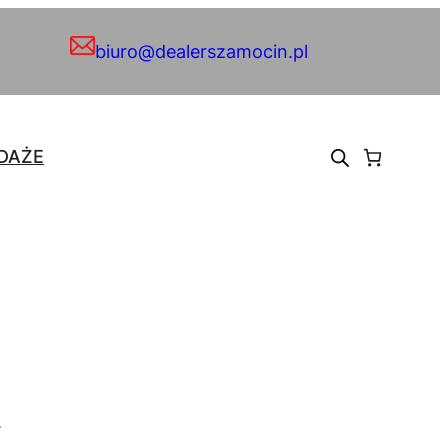
biuro@dealerszamocin.pl
DAŻE
.