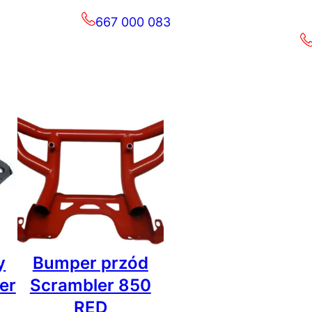
667 000 083
y
Bumper przód
er
Scrambler 850
RED