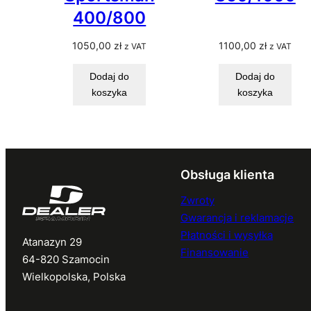
400/800
1050,00
zł
1100,00
zł
z VAT
z VAT
Dodaj do
Dodaj do
koszyka
koszyka
Obsługa klienta
Zwroty
Gwarancja i reklamacje
Płatności i wysyłka
Atanazyn 29
Finansowanie
64-820 Szamocin
Wielkopolska, Polska