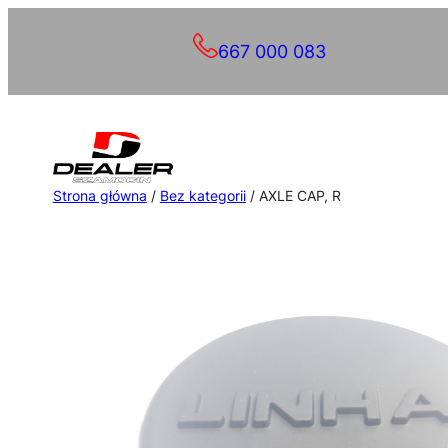
Przejdź
667 000 083
do
treści
Strona główna
/
Bez kategorii
/ AXLE CAP, R