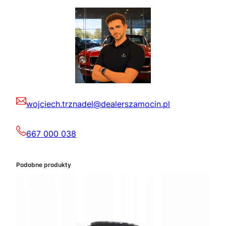
wojciech.trznadel@dealerszamocin.pl
667 000 038
Podobne produkty