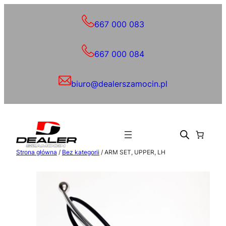
Przejdź
do
667 000 083
treści
667 000 084
biuro@dealerszamocin.pl
Strona główna
/
Bez kategorii
/ ARM SET, UPPER, LH