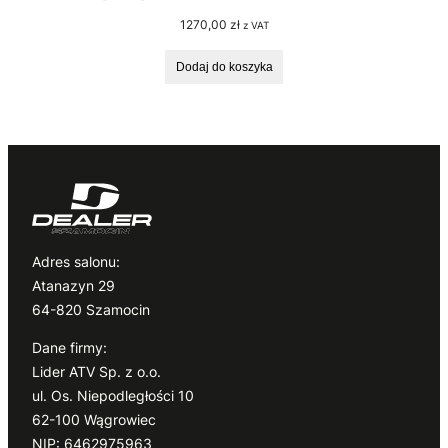
1270,00
zł
z VAT
Dodaj do koszyka
Adres salonu:
Atanazyn 29
64-820 Szamocin
Dane firmy:
Lider ATV Sp. z o.o.
ul. Os. Niepodległości 10
62-100 Wągrowiec
NIP: 6462975963