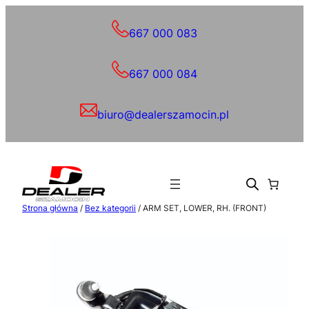
Przejdź
do
667 000 083
treści
667 000 084
biuro@dealerszamocin.pl
Strona główna
/
Bez kategorii
/ ARM SET, LOWER, RH. (FRONT)