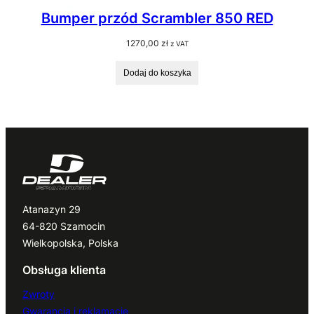
Bumper przód Scrambler 850 RED
1270,00
zł
z VAT
Dodaj do koszyka
Atanazyn 29
64-820 Szamocin
Wielkopolska, Polska
Obsługa klienta
Zwroty
Gwarancja i reklamacje