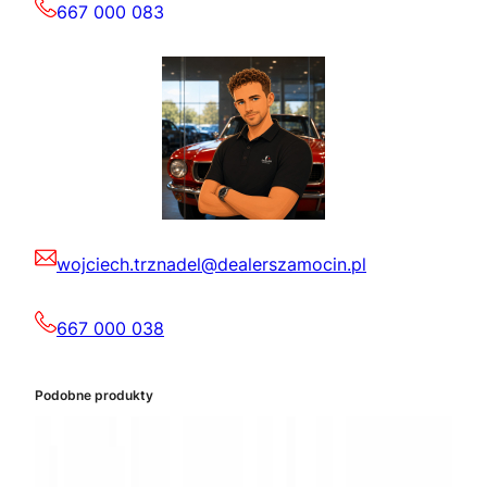
667 000 083
wojciech.trznadel@dealerszamocin.pl
667 000 038
Podobne produkty