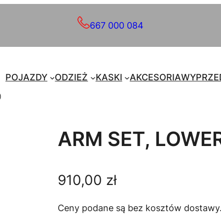
667 000 084
POJAZDY
ODZIEŻ
KASKI
AKCESORIA
WYPRZE
)
ARM SET, LOWER
910,00
zł
Ceny podane są bez kosztów dostawy