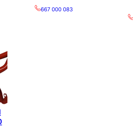
667 000 083
d
0