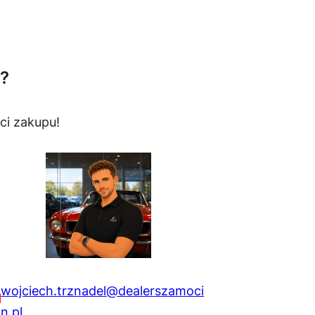
?
ci zakupu!
wojciech.trznadel@dealerszamoci
n.pl