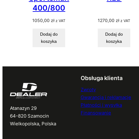
400/800
1050,00
zł
1270,00
zł
z VAT
z VAT
Dodaj do
Dodaj do
koszyka
koszyka
Obsługa klienta
Zwroty
Gwarancja i reklamacje
Płatności i wysyłka
Atanazyn 29
Finansowanie
64-820 Szamocin
Wielkopolska, Polska