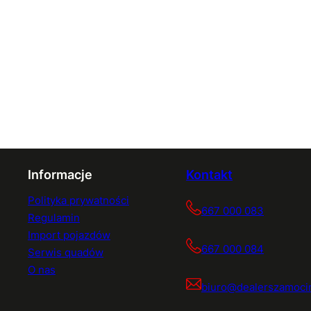
Informacje
Kontakt
Polityka prywatności
667 000 083
Regulamin
Import pojazdów
667 000 084
Serwis quadów
O nas
biuro@dealerszamocin