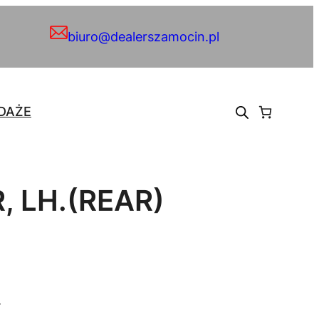
biuro@dealerszamocin.pl
DAŻE
, LH.(REAR)
.