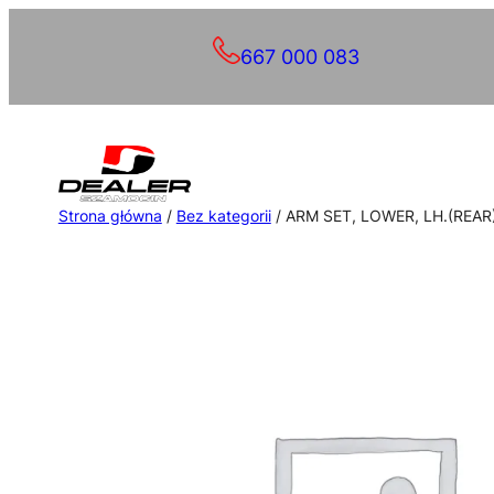
Przejdź
667 000 083
do
treści
Strona główna
/
Bez kategorii
/ ARM SET, LOWER, LH.(REAR