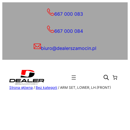
Przejdź
do
667 000 083
treści
667 000 084
biuro@dealerszamocin.pl
Strona główna
/
Bez kategorii
/ ARM SET, LOWER, LH.(FRONT)