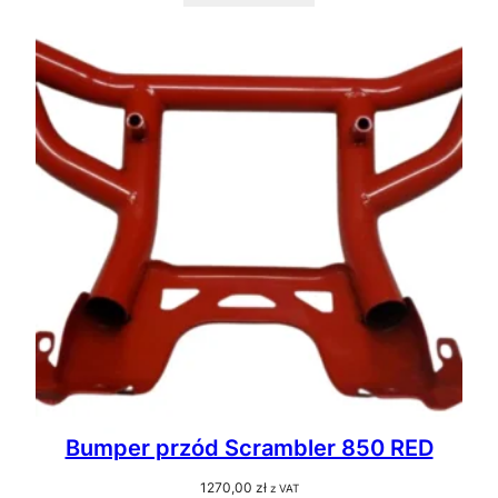
Bumper przód Scrambler 850 RED
1270,00
zł
z VAT