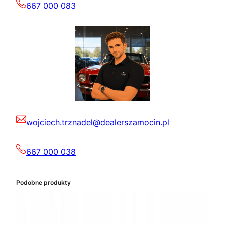
667 000 083
wojciech.trznadel@dealerszamocin.pl
667 000 038
Podobne produkty