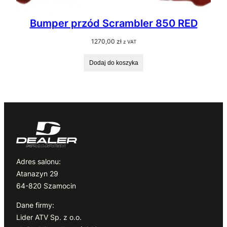
Bumper przód Scrambler 850 RED
1270,00
zł
z VAT
Dodaj do koszyka
Adres salonu:
Atanazyn 29
64-820 Szamocin
Dane firmy:
Lider ATV Sp. z o.o.