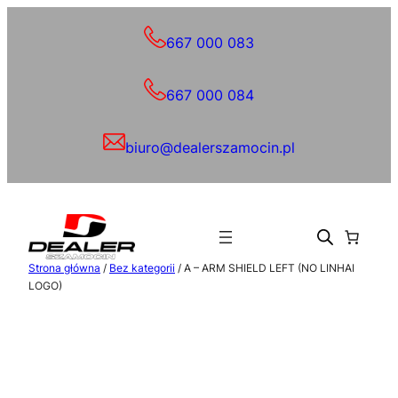
Przejdź
do
667 000 083
treści
667 000 084
biuro@dealerszamocin.pl
Strona główna
/
Bez kategorii
/ A – ARM SHIELD LEFT (NO LINHAI
LOGO)