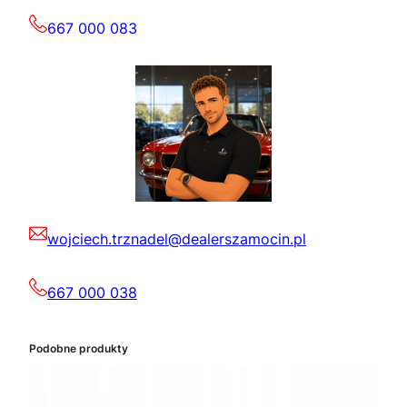
667 000 083
wojciech.trznadel@dealerszamocin.pl
667 000 038
Podobne produkty