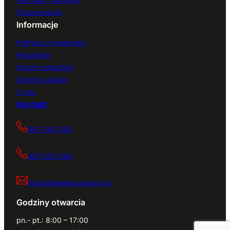
Finansowanie
Informacje
Polityka prywatności
Regulamin
Import pojazdów
Serwis quadów
O nas
Kontakt
667 000 083
667 000 084
biuro@dealerszamocin.pl
Godziny otwarcia
pn.- pt.: 8:00 – 17:00