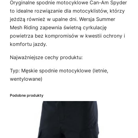
Oryginalne spodnie motocyklowe Can-Am Spyder
T
to idealne rozwiązanie dla motocyklistów, którzy
N
jeżdżą również w upalne dni. Wersja Summer
I
Mesh Riding zapewnia świetną cyrkulację
E
powietrza bez kompromisów w kwestii ochrony i
M
komfortu jazdy.
E
S
Najważniejsze cechy produktu:
H
R
Typ: Męskie spodnie motocyklowe (letnie,
I
wentylowane)
D
I
Podobne produkty
N
G
3
8