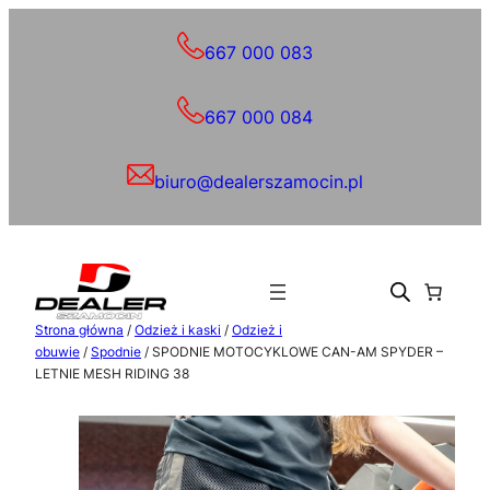
Przejdź
do
667 000 083
treści
667 000 084
biuro@dealerszamocin.pl
Strona główna
/
Odzież i kaski
/
Odzież i
obuwie
/
Spodnie
/ SPODNIE MOTOCYKLOWE CAN-AM SPYDER –
LETNIE MESH RIDING 38