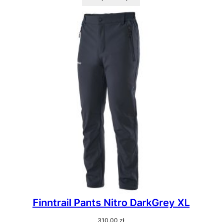
Finntrail Pants Nitro DarkGrey XL
310,00
zł