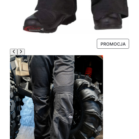
P
PROMOCJA
R
O
D
U
K
T
W
P
R
O
M
O
C