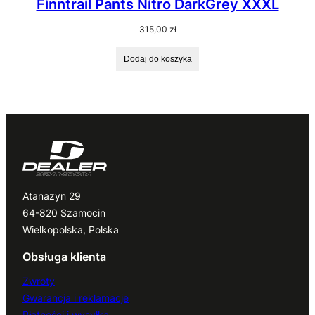
Finntrail Pants Nitro DarkGrey XXXL
315,00
zł
Dodaj do koszyka
Atanazyn 29
64-820 Szamocin
Wielkopolska, Polska
Obsługa klienta
Zwroty
Gwarancja i reklamacje
Płatności i wysyłka