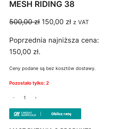
MESH RIDING 38
P
A
500,00
zł
150,00
zł
z VAT
i
k
Poprzednia najniższa cena:
e
t
150,00
zł
.
r
u
w
a
Ceny podane są bez kosztów dostawy.
o
l
Pozostało tylko: 2
t
n
i
−
+
n
a
l
o
a
c
ś
c
e
ć