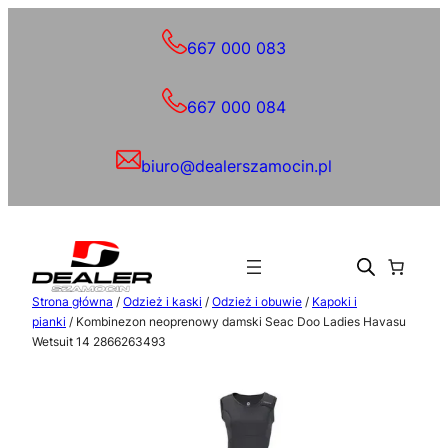
Przejdź
do
667 000 083
treści
667 000 084
biuro@dealerszamocin.pl
Strona główna
/
Odzież i kaski
/
Odzież i obuwie
/
Kapoki i
pianki
/ Kombinezon neoprenowy damski Seac Doo Ladies Havasu
Wetsuit 14 2866263493