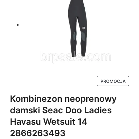
P
PROMOCJA
R
O
Kombinezon neoprenowy
D
damski Seac Doo Ladies
U
K
Havasu Wetsuit 14
T
2866263493
W
P