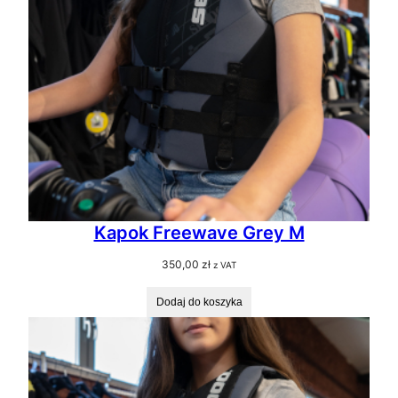
Kapok Freewave Grey M
350,00
zł
z VAT
Dodaj do koszyka