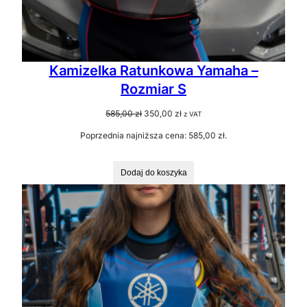
Kamizelka Ratunkowa Yamaha –
Rozmiar S
Pierwotna
Aktualna
585,00
zł
350,00
zł
z VAT
cena
cena
Poprzednia najniższa cena:
585,00
zł
.
wynosiła:
wynosi:
585,00 zł.
350,00 zł.
Dodaj do koszyka