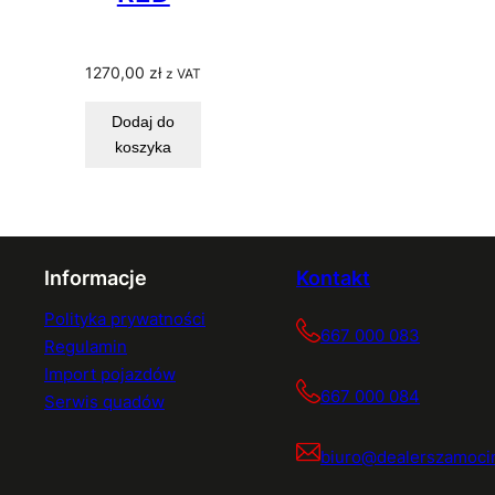
1270,00
zł
z VAT
Dodaj do
koszyka
Informacje
Kontakt
Polityka prywatności
667 000 083
Regulamin
Import pojazdów
667 000 084
Serwis quadów
biuro@dealerszamocin