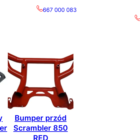
667 000 083
y
Bumper przód
er
Scrambler 850
RED