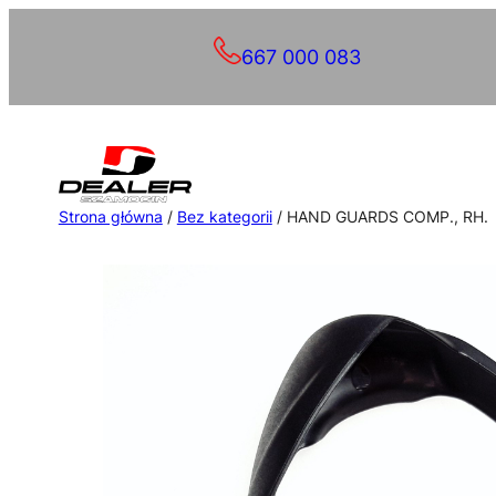
Przejdź
667 000 083
do
treści
Strona główna
/
Bez kategorii
/ HAND GUARDS COMP., RH.