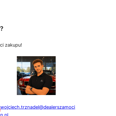
?
ci zakupu!
wojciech.trznadel@dealerszamoci
n.pl