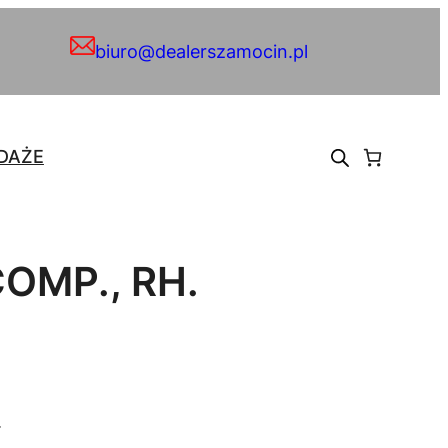
biuro@dealerszamocin.pl
DAŻE
OMP., RH.
.