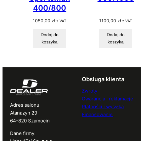
400/800
1050,00
zł
1100,00
zł
z VAT
z VAT
Dodaj do
Dodaj do
koszyka
koszyka
Obsługa klienta
Zwroty
Gwarancja i reklamacje
Adres salonu:
Płatności i wysyłka
Atanazyn 29
Finansowanie
64-820 Szamocin
Dane firmy: