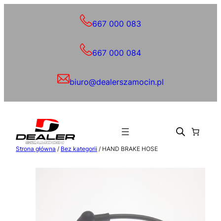
Przejdź
do
667 000 083
treści
667 000 084
biuro@dealerszamocin.pl
Strona główna
/
Bez kategorii
/ HAND BRAKE HOSE