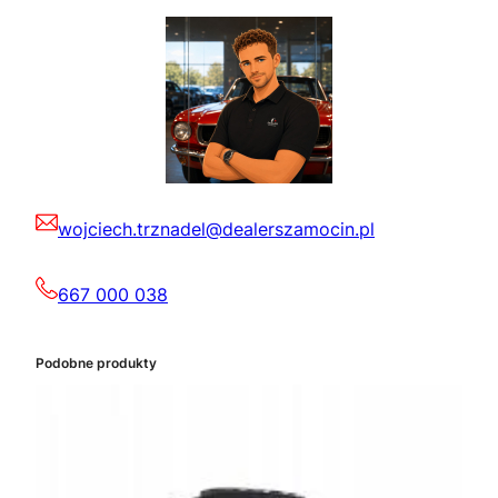
wojciech.trznadel@dealerszamocin.pl
667 000 038
Podobne produkty