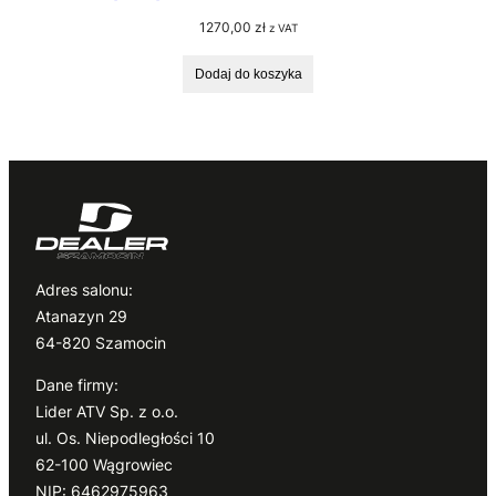
1270,00
zł
z VAT
Dodaj do koszyka
Adres salonu:
Atanazyn 29
64-820 Szamocin
Dane firmy:
Lider ATV Sp. z o.o.
ul. Os. Niepodległości 10
62-100 Wągrowiec
NIP: 6462975963