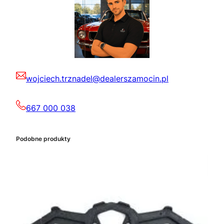
wojciech.trznadel@dealerszamocin.pl
667 000 038
Podobne produkty