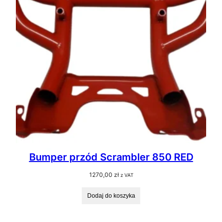
Bumper przód Scrambler 850 RED
1270,00
zł
z VAT
Dodaj do koszyka