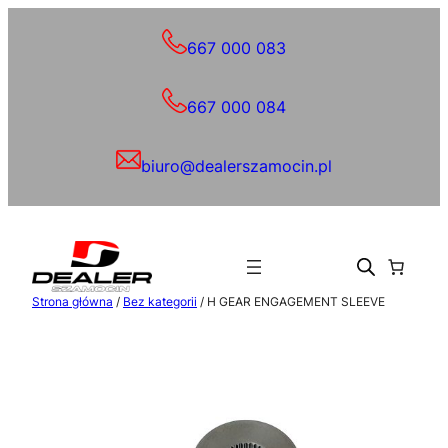
Przejdź
do
667 000 083
treści
667 000 084
biuro@dealerszamocin.pl
Strona główna
/
Bez kategorii
/ H GEAR ENGAGEMENT SLEEVE