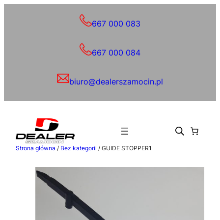
Przejdź
do
667 000 083
treści
667 000 084
biuro@dealerszamocin.pl
Strona główna
/
Bez kategorii
/ GUIDE STOPPER1