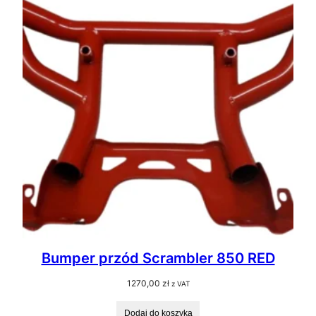
Bumper przód Scrambler 850 RED
1270,00
zł
z VAT
Dodaj do koszyka