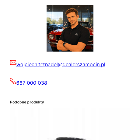
wojciech.trznadel@dealerszamocin.pl
667 000 038
Podobne produkty