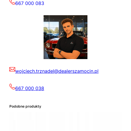
667 000 083
wojciech.trznadel@dealerszamocin.pl
667 000 038
Podobne produkty