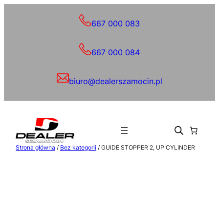
Przejdź
do
667 000 083
treści
667 000 084
biuro@dealerszamocin.pl
Strona główna
/
Bez kategorii
/ GUIDE STOPPER 2, UP CYLINDER