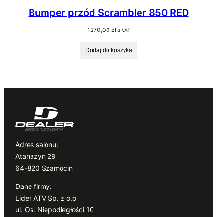
Bumper przód Scrambler 850 RED
1270,00
zł
z VAT
Dodaj do koszyka
Adres salonu:
Atanazyn 29
64-820 Szamocin
Dane firmy:
Lider ATV Sp. z o.o.
ul. Os. Niepodległości 10