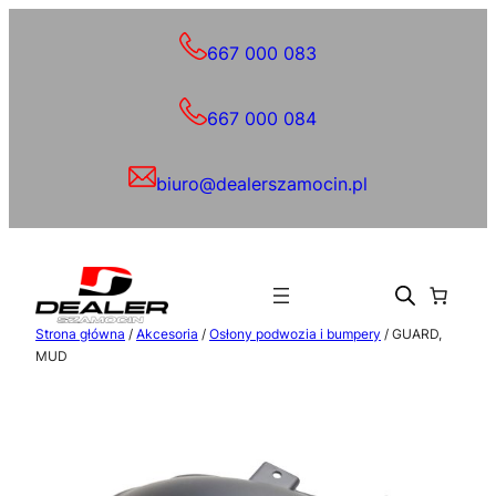
Przejdź
do
667 000 083
treści
667 000 084
biuro@dealerszamocin.pl
Strona główna
/
Akcesoria
/
Osłony podwozia i bumpery
/ GUARD,
MUD