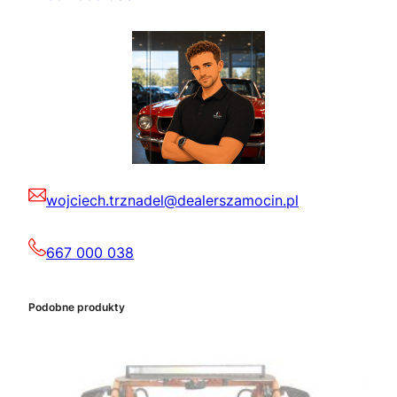
wojciech.trznadel@dealerszamocin.pl
667 000 038
Podobne produkty