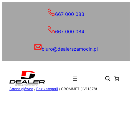
Przejdź
do
667 000 083
treści
667 000 084
biuro@dealerszamocin.pl
Strona główna
/
Bez kategorii
/ GROMMET (LV11378)