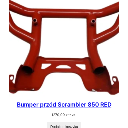
Bumper przód Scrambler 850 RED
1270,00
zł
z VAT
Dodaj do koszyka