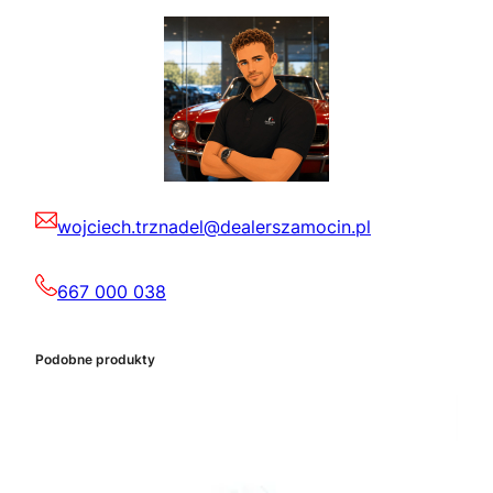
wojciech.trznadel@dealerszamocin.pl
667 000 038
Podobne produkty