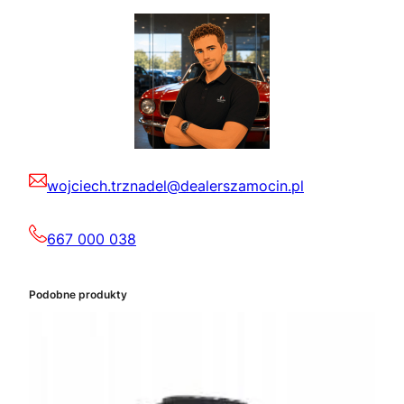
wojciech.trznadel@dealerszamocin.pl
667 000 038
Podobne produkty