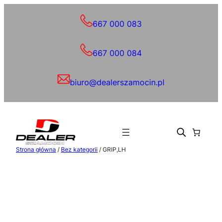
Przejdź
do
667 000 083
treści
667 000 084
biuro@dealerszamocin.pl
Strona główna
/
Bez kategorii
/ GRIP,LH