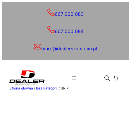
Przejdź
do
667 000 083
treści
667 000 084
biuro@dealerszamocin.pl
Strona główna
/
Bez kategorii
/ GRIP