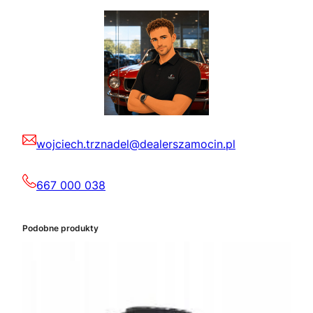
wojciech.trznadel@dealerszamocin.pl
667 000 038
Podobne produkty