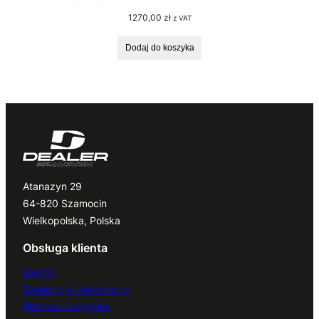
1270,00
zł
z VAT
Dodaj do koszyka
Atanazyn 29
64-820 Szamocin
Wielkopolska, Polska
Obsługa klienta
Zwroty
Gwarancja i reklamacje
Płatności i wysyłka