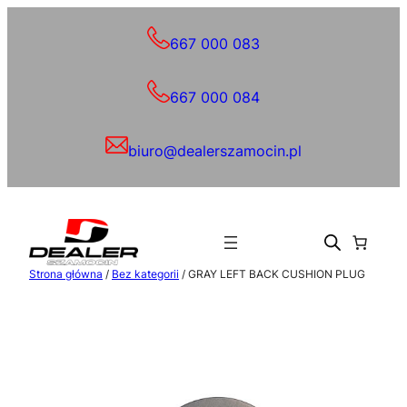
Przejdź
do
667 000 083
treści
667 000 084
biuro@dealerszamocin.pl
Strona główna
/
Bez kategorii
/ GRAY LEFT BACK CUSHION PLUG