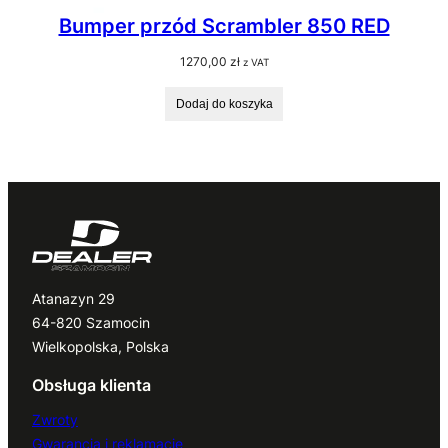
Bumper przód Scrambler 850 RED
1270,00
zł
z VAT
Dodaj do koszyka
Atanazyn 29
64-820 Szamocin
Wielkopolska, Polska
Obsługa klienta
Zwroty
Gwarancja i reklamacje