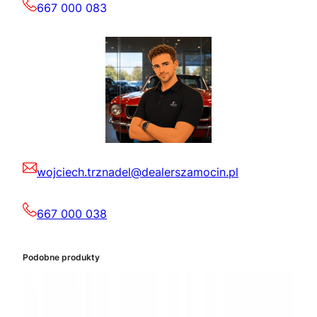
667 000 083
wojciech.trznadel@dealerszamocin.pl
667 000 038
Podobne produkty