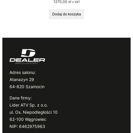
1270,00
zł
z VAT
Dodaj do koszyka
Adres salonu:
Atanazyn 29
64-820 Szamocin
Dane firmy:
Lider ATV Sp. z o.o.
ul. Os. Niepodległości 10
62-100 Wągrowiec
NIP: 6462975963