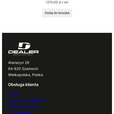
1270,00
zł
z VAT
Dodaj do koszyka
Atanazyn 29
64-820 Szamocin
Wielkopolska, Polska
Obsługa klienta
Zwroty
Gwarancja i reklamacje
Płatności i wysyłka
Finansowanie