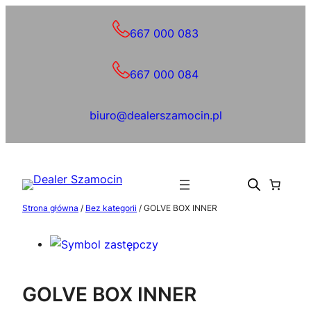
Przejdź
do
667 000 083
treści
667 000 084
biuro@dealerszamocin.pl
Strona główna
/
Bez kategorii
/ GOLVE BOX INNER
GOLVE BOX INNER