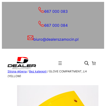
Przejdź
do
667 000 083
treści
667 000 084
biuro@dealerszamocin.pl
Strona główna
/
Bez kategorii
/ GLOVE COMPARTMENT, LH
(YELLOW)