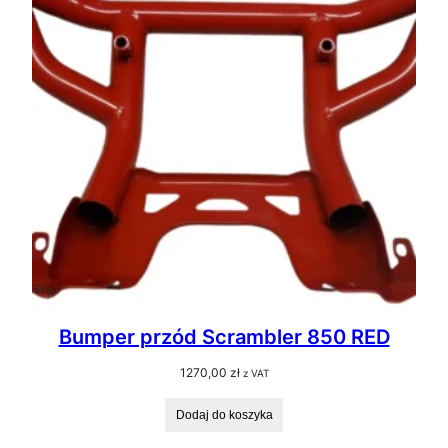
Bumper przód Scrambler 850 RED
1270,00
zł
z VAT
Dodaj do koszyka