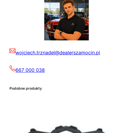
wojciech.trznadel@dealerszamocin.pl
667 000 038
Podobne produkty