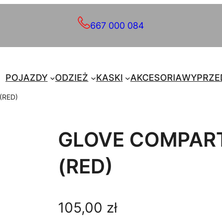
667 000 084
POJAZDY
ODZIEŻ
KASKI
AKCESORIA
WYPRZE
(RED)
GLOVE COMPART
(RED)
105,00
zł