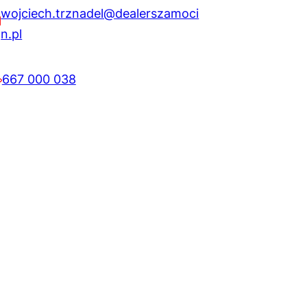
wojciech.trznadel@dealerszamoci
n.pl
667 000 038