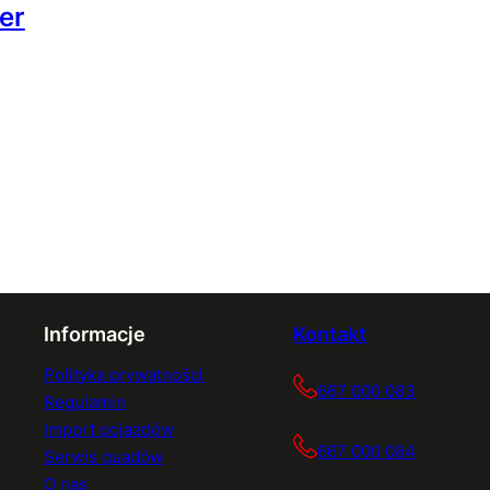
er
Informacje
Kontakt
Polityka prywatności
667 000 083
Regulamin
Import pojazdów
667 000 084
Serwis quadów
O nas