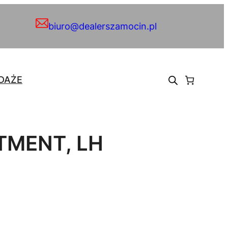
biuro@dealerszamocin.pl
DAŻE
MENT, LH