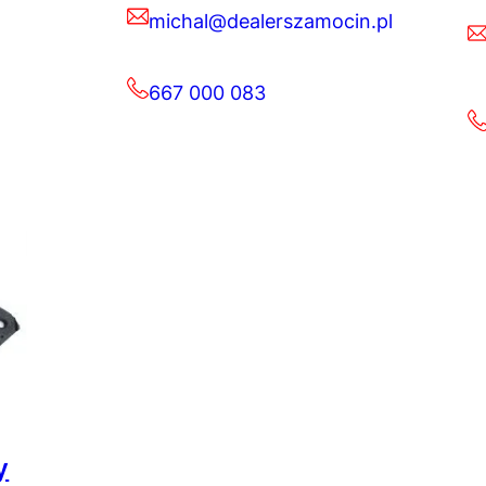
michal@dealerszamocin.pl
667 000 083
y