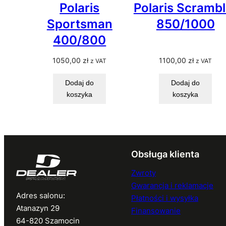
Polaris
Polaris Scrambl
Sportsman
850/1000
400/800
1050,00
zł
1100,00
zł
z VAT
z VAT
Dodaj do
Dodaj do
koszyka
koszyka
Obsługa klienta
Zwroty
Gwarancja i reklamacje
Adres salonu:
Płatności i wysyłka
Atanazyn 29
Finansowanie
64-820 Szamocin