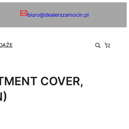
biuro@dealerszamocin.pl
DAŻE
TMENT COVER,
N)