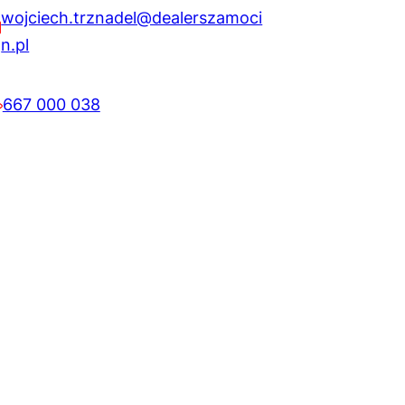
wojciech.trznadel@dealerszamoci
n.pl
667 000 038