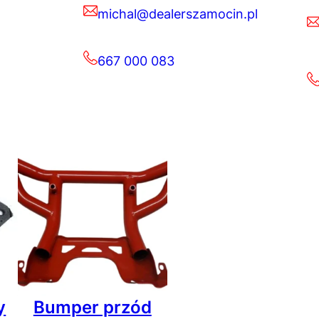
michal@dealerszamocin.pl
667 000 083
y
Bumper przód