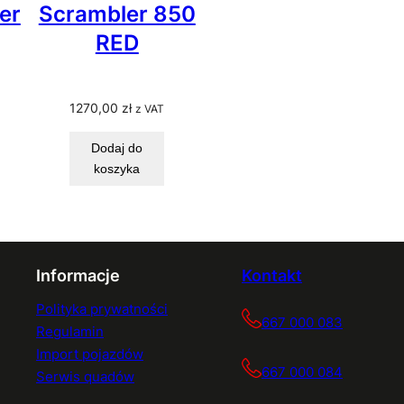
er
Scrambler 850
RED
1270,00
zł
z VAT
Dodaj do
koszyka
Informacje
Kontakt
Polityka prywatności
667 000 083
Regulamin
Import pojazdów
667 000 084
Serwis quadów