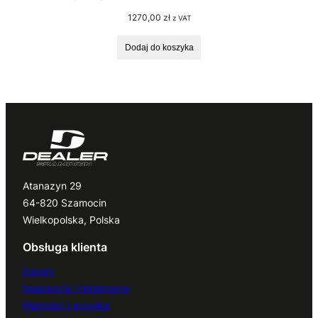
1270,00
zł
z VAT
Dodaj do koszyka
Atanazyn 29
64-820 Szamocin
Wielkopolska, Polska
Obsługa klienta
Zwroty
Gwarancja i reklamacje
Płatności i wysyłka