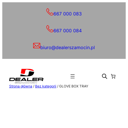
Przejdź
do
667 000 083
treści
667 000 084
biuro@dealerszamocin.pl
Strona główna
/
Bez kategorii
/ GLOVE BOX TRAY