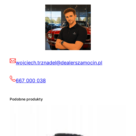
wojciech.trznadel@dealerszamocin.pl
667 000 038
Podobne produkty