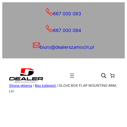
Przejdź
do
667 000 083
treści
667 000 084
biuro@dealerszamocin.pl
Strona główna
/
Bez kategorii
/ GLOVE BOX FLAP MOUNTING ARM,
LH