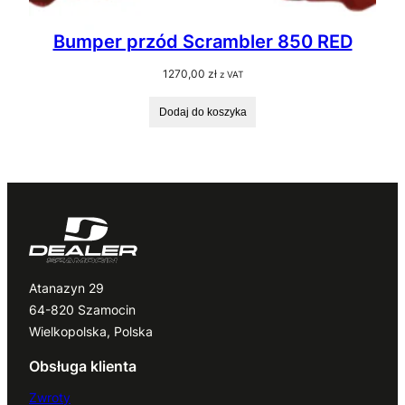
Bumper przód Scrambler 850 RED
1270,00
zł
z VAT
Dodaj do koszyka
Atanazyn 29
64-820 Szamocin
Wielkopolska, Polska
Obsługa klienta
Zwroty