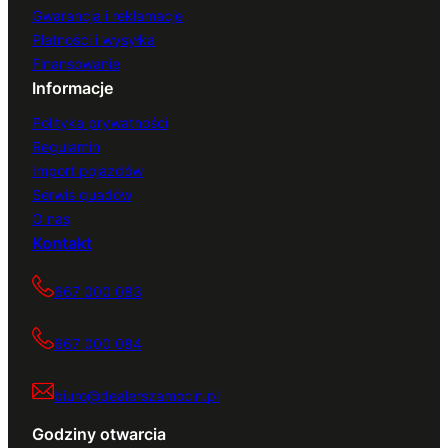
Gwarancja i reklamacje
Płatności i wysyłka
Finansowanie
Informacje
Polityka prywatności
Regulamin
Import pojazdów
Serwis quadów
O nas
Kontakt
667 000 083
667 000 084
biuro@dealerszamocin.pl
Godziny otwarcia