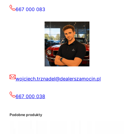
667 000 083
wojciech.trznadel@dealerszamocin.pl
667 000 038
Podobne produkty