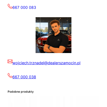
667 000 083
wojciech.trznadel@dealerszamocin.pl
667 000 038
Podobne produkty