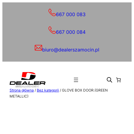
Przejdź
do
667 000 083
treści
667 000 084
biuro@dealerszamocin.pl
Strona główna
/
Bez kategorii
/ GLOVE BOX DOOR.(GREEN
METALLIC)