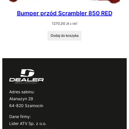
Bumper przód Scrambler 850 RED
1270,00
zł
z VAT
Dodaj do koszyka
Adres salonu:
Atanazyn 29
64-820 Szamocin
Dane firmy:
Lider ATV Sp. z o.o.