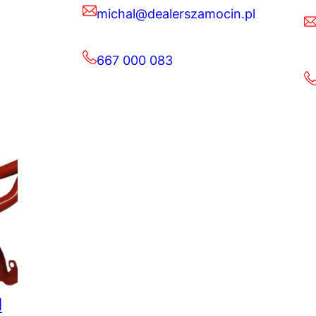
michal@dealerszamocin.pl
667 000 083
d