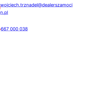
wojciech.trznadel@dealerszamoci
n.pl
667 000 038