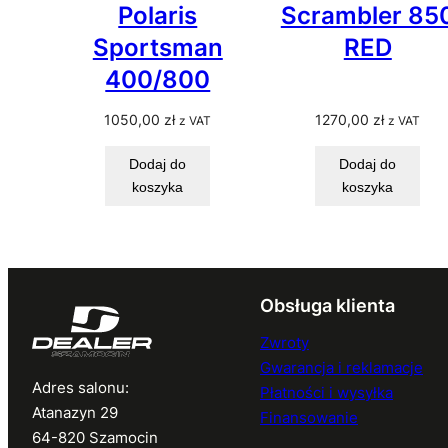
Polaris
Scrambler 85
Sportsman
RED
400/800
1050,00
zł
1270,00
zł
z VAT
z VAT
Dodaj do
Dodaj do
koszyka
koszyka
Obsługa klienta
Zwroty
Gwarancja i reklamacje
Adres salonu:
Płatności i wysyłka
Atanazyn 29
Finansowanie
64-820 Szamocin