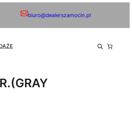
biuro@dealerszamocin.pl
DAŻE
R.(GRAY