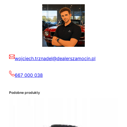
wojciech.trznadel@dealerszamocin.pl
667 000 038
Podobne produkty