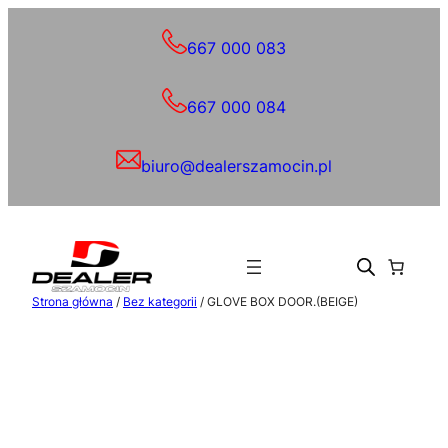
Przejdź
do
667 000 083
treści
667 000 084
biuro@dealerszamocin.pl
Strona główna
/
Bez kategorii
/ GLOVE BOX DOOR.(BEIGE)