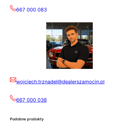
667 000 083
wojciech.trznadel@dealerszamocin.pl
667 000 038
Podobne produkty