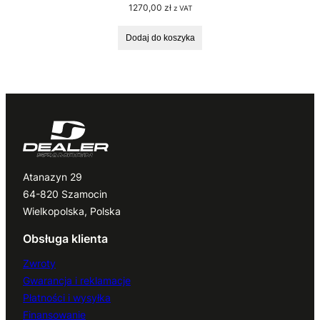
1270,00
zł
z VAT
Dodaj do koszyka
Atanazyn 29
64-820 Szamocin
Wielkopolska, Polska
Obsługa klienta
Zwroty
Gwarancja i reklamacje
Płatności i wysyłka
Finansowanie