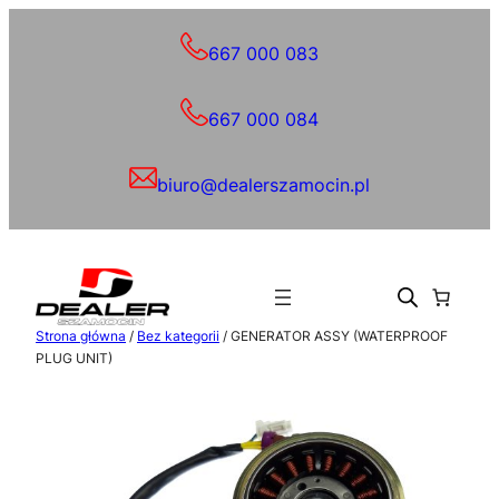
Przejdź
do
667 000 083
treści
667 000 084
biuro@dealerszamocin.pl
Strona główna
/
Bez kategorii
/ GENERATOR ASSY (WATERPROOF
PLUG UNIT)