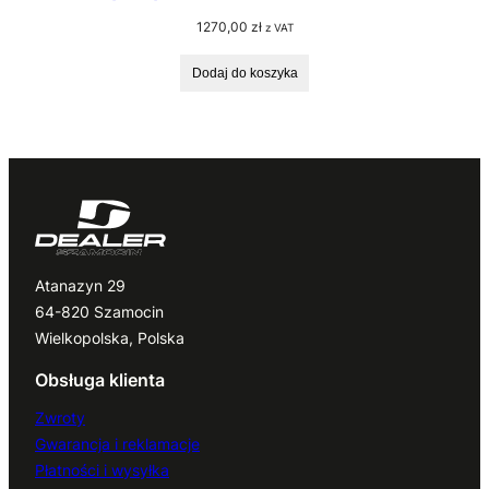
1270,00
zł
z VAT
Dodaj do koszyka
Atanazyn 29
64-820 Szamocin
Wielkopolska, Polska
Obsługa klienta
Zwroty
Gwarancja i reklamacje
Płatności i wysyłka