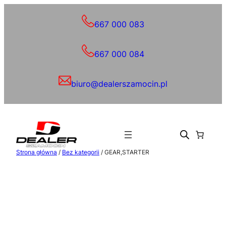
Przejdź
do
667 000 083
treści
667 000 084
biuro@dealerszamocin.pl
Strona główna
/
Bez kategorii
/ GEAR,STARTER