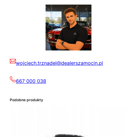
wojciech.trznadel@dealerszamocin.pl
667 000 038
Podobne produkty