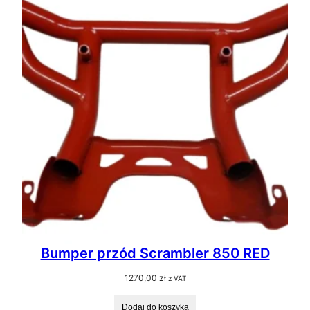
Bumper przód Scrambler 850 RED
1270,00
zł
z VAT
Dodaj do koszyka