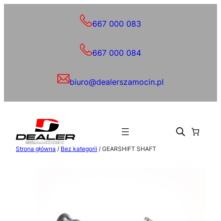
Przejdź
do
667 000 083
treści
667 000 084
biuro@dealerszamocin.pl
Strona główna
/
Bez kategorii
/ GEARSHIFT SHAFT