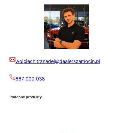
wojciech.trznadel@dealerszamocin.pl
667 000 038
Podobne produkty