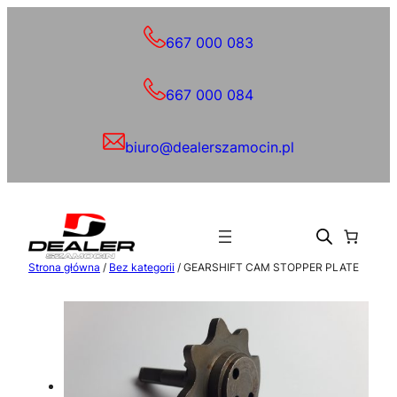
Przejdź
do
667 000 083
treści
667 000 084
biuro@dealerszamocin.pl
Strona główna
/
Bez kategorii
/ GEARSHIFT CAM STOPPER PLATE