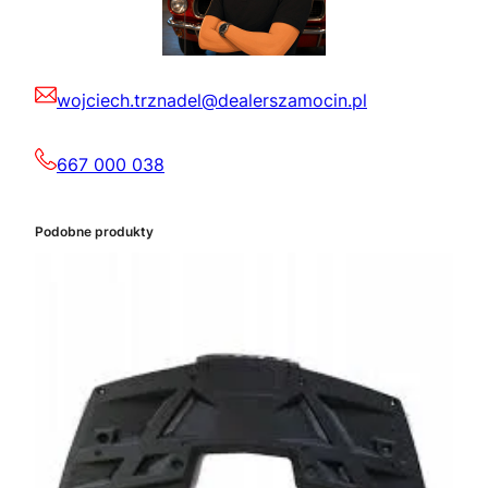
wojciech.trznadel@dealerszamocin.pl
667 000 038
Podobne produkty