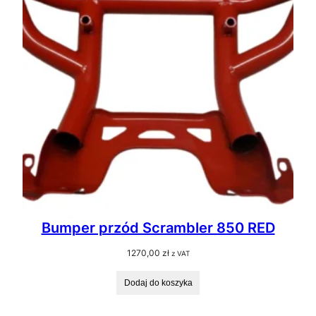
Bumper przód Scrambler 850 RED
1270,00
zł
z VAT
Dodaj do koszyka