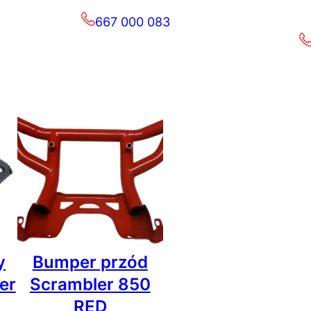
667 000 083
y
Bumper przód
er
Scrambler 850
RED