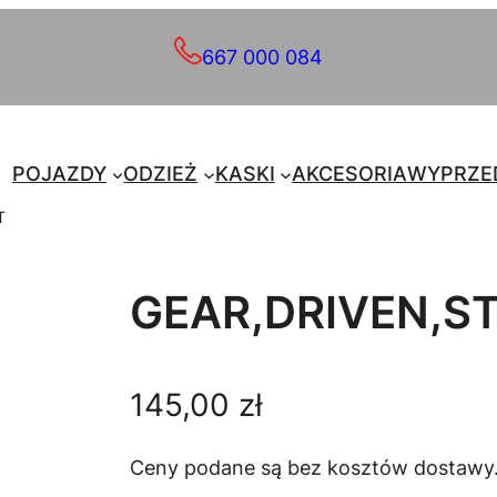
667 000 084
POJAZDY
ODZIEŻ
KASKI
AKCESORIA
WYPRZE
T
GEAR,DRIVEN,S
145,00
zł
Ceny podane są bez kosztów dostawy