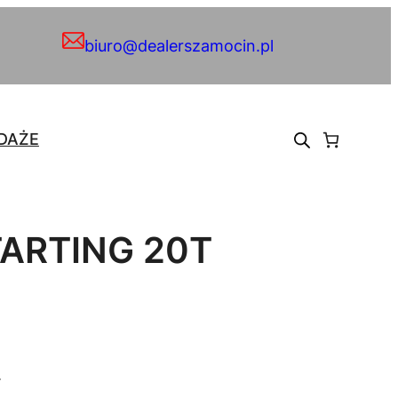
biuro@dealerszamocin.pl
DAŻE
TARTING 20T
.