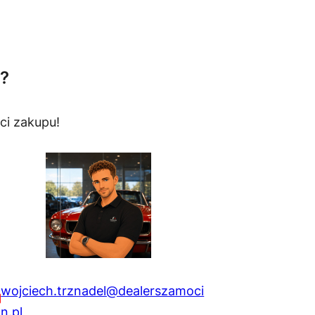
?
ci zakupu!
wojciech.trznadel@dealerszamoci
n.pl