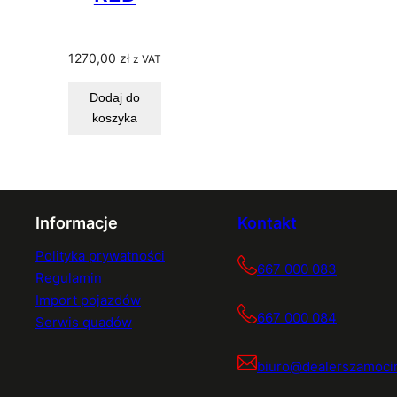
1270,00
zł
z VAT
Dodaj do
koszyka
Informacje
Kontakt
Polityka prywatności
667 000 083
Regulamin
Import pojazdów
667 000 084
Serwis quadów
biuro@dealerszamocin