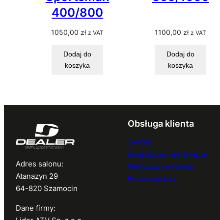
400/800
1050,00
zł
1100,00
zł
z VAT
z VAT
Dodaj do
Dodaj do
koszyka
koszyka
Obsługa klienta
Zwroty
Gwarancja i reklamacje
Adres salonu:
Płatności i wysyłka
Atanazyn 29
Finansowanie
64-820 Szamocin
Dane firmy: