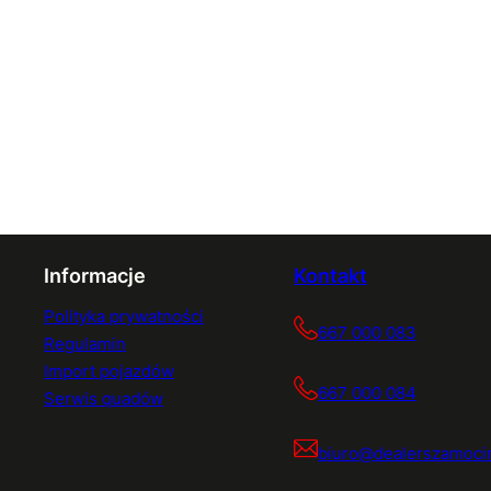
Informacje
Kontakt
Polityka prywatności
667 000 083
Regulamin
Import pojazdów
667 000 084
Serwis quadów
biuro@dealerszamocin