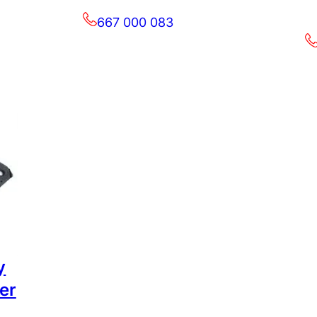
667 000 083
y
er