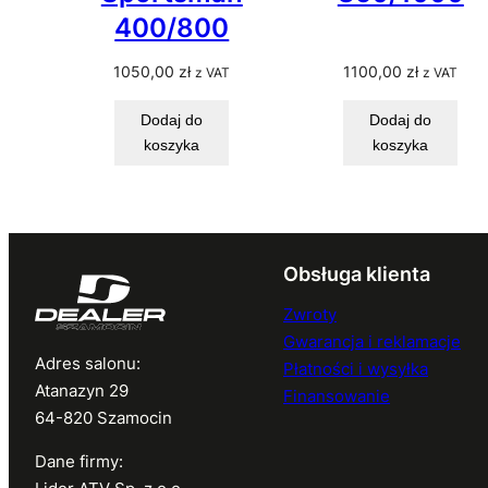
400/800
1050,00
zł
1100,00
zł
z VAT
z VAT
Dodaj do
Dodaj do
koszyka
koszyka
Obsługa klienta
Zwroty
Gwarancja i reklamacje
Adres salonu:
Płatności i wysyłka
Atanazyn 29
Finansowanie
64-820 Szamocin
Dane firmy: