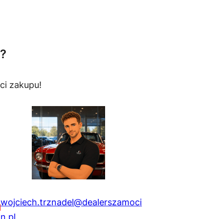
?
ci zakupu!
wojciech.trznadel@dealerszamoci
n.pl