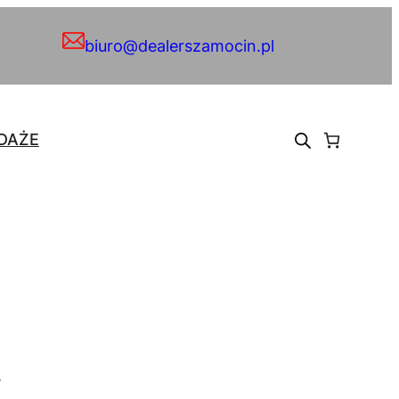
biuro@dealerszamocin.pl
DAŻE
.