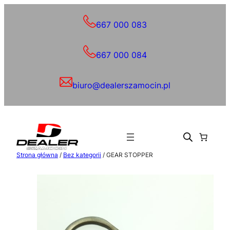
Przejdź
do
667 000 083
treści
667 000 084
biuro@dealerszamocin.pl
Strona główna
/
Bez kategorii
/ GEAR STOPPER