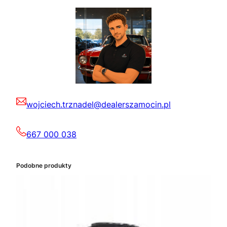
wojciech.trznadel@dealerszamocin.pl
667 000 038
Podobne produkty