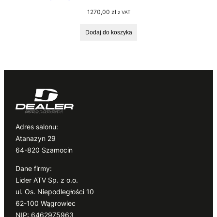
1270,00
zł
z VAT
Dodaj do koszyka
Adres salonu:
Atanazyn 29
64-820 Szamocin
Dane firmy:
Lider ATV Sp. z o.o.
ul. Os. Niepodległości 10
62-100 Wągrowiec
NIP: 6462975963